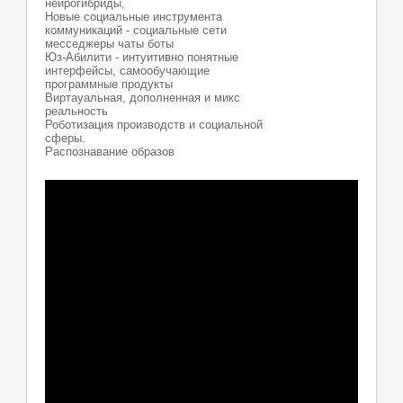
нейрогибриды,
Новые социальные инструмента
коммуникаций - социальные сети
месседжеры чаты боты
Юз-Абилити - интуитивно понятные
интерфейсы, самообучающие
программные продукты
Виртауальная, дополненная и микс
реальность
Роботизация производств и социальной
сферы.
Распознавание образов