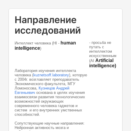
Направление
исcледований
human
- просьба не
Интеллект человека (HI -
путать с
intelligence
)
интеллектом
искусственным
Artificial
(AI
intelligence)
Лаборатория изучения интеллекта
человека (
kuznetsoff.laboratory
), которую
с 2004г. возглавляет преподаватель
Экономического факультета, МГУ
Ломоносова,
Кузнецов Андрей
Евгеньевич
основана в целях изучения
взаимосвязи развития технологических
возможностей окружающих
современного человека гаджетов и
систем и его внутренних умственных
способностей.
Сопутствующие научные направления:
Нейронная активность мозга и